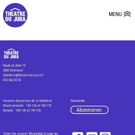
Presse
Technik
Salles
Dépôts de dossiers
MENU
Ouvrir le
Route de Bâle 10
2800 Delémont
billetterie@theatre-du-jura.ch
032 566 55 55
Horaires d’ouverture de la billetterie :
Newsletter
Mardi-vendredi : 10h-12h et 14h-17h
Abonnieren
Samedi : 10h-12h et 14h-16h
Treten Sie unserer WhatsApp-Gruppe bei