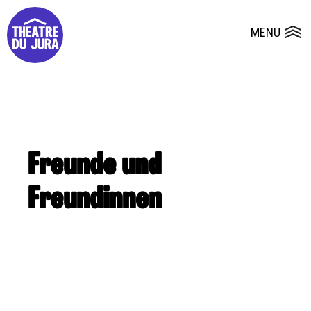
Presse
Technik
Salles
Dépôts de dossiers
MENU
Ouvrir le
Freunde und
Freundinnen