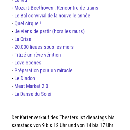
-
Mozart-Beethoven : Rencontre de titans
-
Le Bal convivial de la nouvelle année
-
Quel cirque !
-
Je viens de partir (hors les murs)
-
La Crise
-
20.000 lieues sous les mers
-
Titizé un rêve vénitien
-
Love Scenes
-
Préparation pour un miracle
-
Le Dindon
-
Meat Market 2.0
-
La Danse du Soleil
Der Kartenverkauf des Theaters ist dienstags bis
samstags von 9 bis 12 Uhr und von 14 bis 17 Uhr