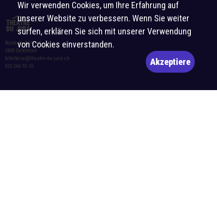
Wir verwenden Cookies, um Ihre Erfahrung auf
unserer Website zu verbessern. Wenn Sie weiter
surfen, erklären Sie sich mit unserer Verwendung
von Cookies einverstanden.
Route de Bâle 10
2800 Delémont
billetterie@theatre-du-jura.ch
Akzeptiere
032 566 55 55
Horaires d’ouverture de la billetterie :
Newsletter
Mardi-vendredi : 10h-12h et 14h-17h
Abonnieren
Samedi : 10h-12h et 14h-16h