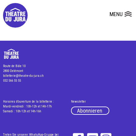
Presse
Technik
Salles
Dépôts de dossiers
MENU
Ouvrir le
Route de Bâle 10
2800 Delémont
billetterie@theatre-du-jura.ch
032 566 55 55
Horaires d’ouverture de la billetterie :
Newsletter
Mardi-vendredi : 10h-12h et 14h-17h
Abonnieren
Samedi : 10h-12h et 14h-16h
Treten Sie unserer WhatsApp-Gruppe bei