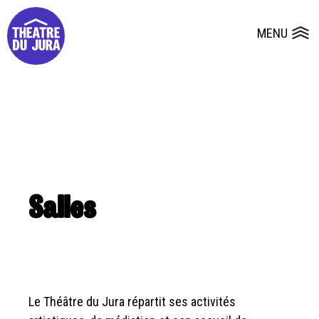
Presse
Fiches et plans techniques
Salles
MENU
Ouvrir le
Dépôts de dossiers
Salles
Le Théâtre du Jura répartit ses activités