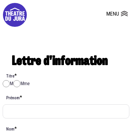
Presse
Fiches et plans techniques
Salles
MENU
Ouvrir le
Dépôts de dossiers
Lettre d’information
*
Titre
M
Mme
*
Prénom
*
Nom