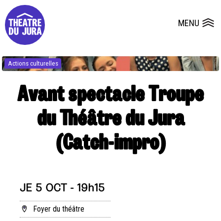
Presse
Fiches et plans techniques
Salles
MENU
Ouvrir le
Dépôts de dossiers
Actions culturelles
Avant spectacle Troupe
du Théâtre du Jura
(Catch-impro)
JE 5 OCT - 19h15
Foyer du théâtre