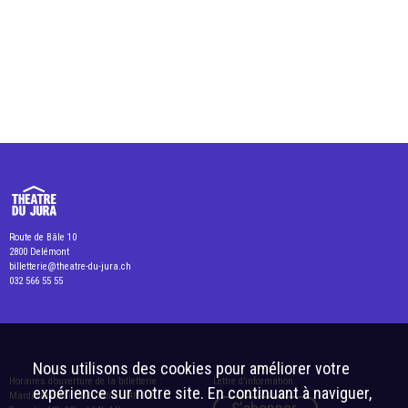
Route de Bâle 10
2800 Delémont
billetterie@theatre-du-jura.ch
032 566 55 55
Nous utilisons des cookies pour améliorer votre
Horaires d’ouverture de la billetterie :
Lettre d’information
expérience sur notre site. En continuant à naviguer,
Mardi-vendredi : 10h-12h et 14h-17h