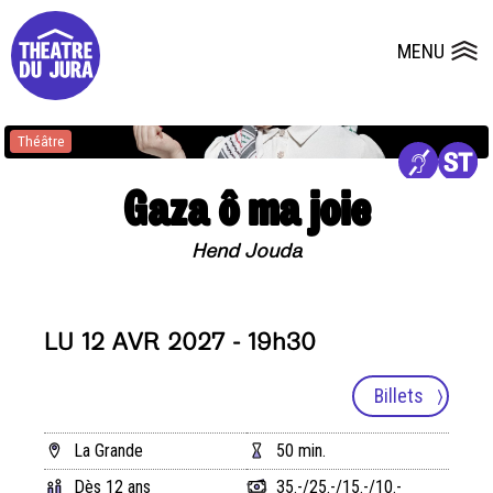
Presse
Fiches et plans techniques
Salles
MENU
Ouvrir le
Dépôts de dossiers
Théâtre
Gaza ô ma joie
Hend Jouda
LU 12 AVR 2027 - 19h30
Billets
La Grande
50 min.
Dès 12 ans
35.-/25.-/15.-/10.-