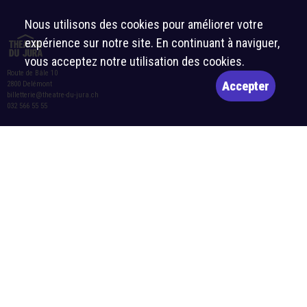
Nous utilisons des cookies pour améliorer votre
expérience sur notre site. En continuant à naviguer,
vous acceptez notre utilisation des cookies.
Route de Bâle 10
Accepter
2800 Delémont
billetterie@theatre-du-jura.ch
032 566 55 55
Horaires d’ouverture de la billetterie :
Lettre d’information
Mardi-vendredi : 10h-12h et 14h-17h
S'abonner
Samedi : 10h-12h et 14h-16h