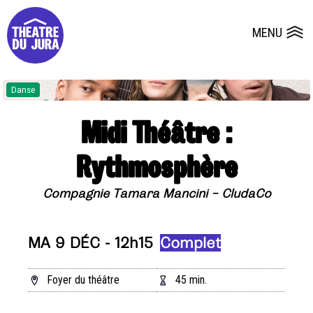
Presse
Fiches et plans techniques
Salles
MENU
Ouvrir le
Dépôts de dossiers
Danse
Midi Théâtre :
Rythmosphère
Compagnie Tamara Mancini – CludaCo
MA 9 DÉC - 12h15
Complet
Foyer du théâtre
45 min.