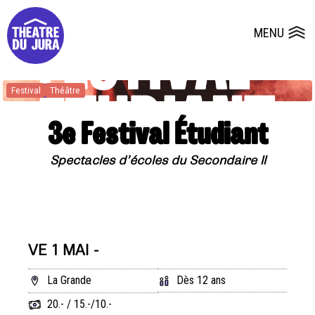
Presse
Fiches et plans techniques
Salles
MENU
Ouvrir le
Dépôts de dossiers
Festival
Théâtre
3e Festival Étudiant
Spectacles d’écoles du Secondaire II
VE 1 MAI -
La Grande
Dès 12 ans
20.- / 15.-/10.-