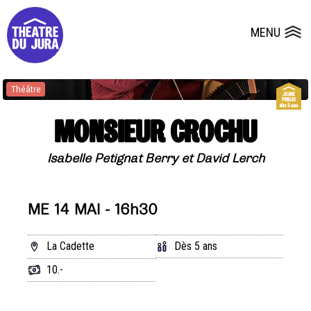
Presse
Fiches et plans techniques
Salles
MENU
Ouvrir le
Dépôts de dossiers
Théâtre
MONSIEUR CROCHU
Isabelle Petignat Berry et David Lerch
ME 14 MAI - 16h30
La Cadette
Dès 5 ans
10.-