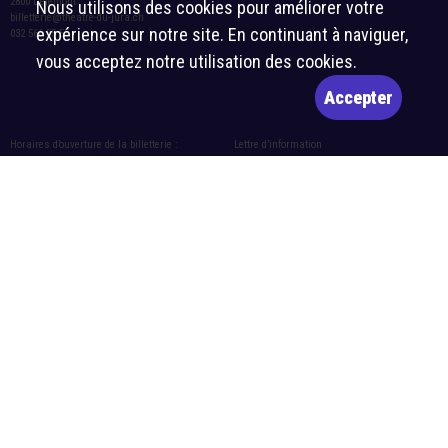
2800 Delémont
Nous utilisons des cookies pour améliorer votre
billetterie@theatre-du-jura.ch
expérience sur notre site. En continuant à naviguer,
032 566 55 55
vous acceptez notre utilisation des cookies.
Accepter
Horaires d’ouverture de la billetterie :
Lettre d’information
Mardi-vendredi : 10h-12h et 14h-17h
S'abonner
Samedi : 10h-12h et 14h-16h
Rejoignez notre groupe WhatsApp