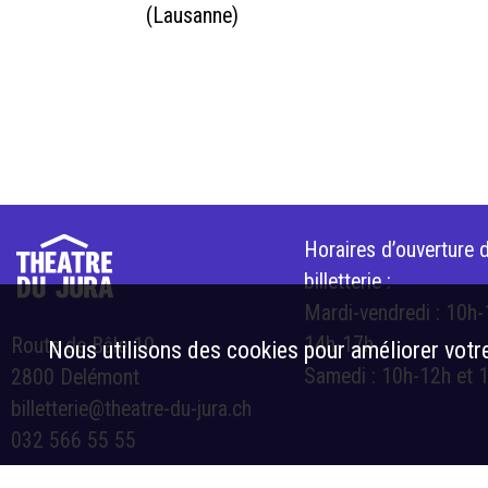
(Lausanne)
Horaires d’ouverture d
billetterie :
Mardi-vendredi : 10h-
14h-17h
Route de Bâle 10
Nous utilisons des cookies pour améliorer votre
Samedi : 10h-12h et 
2800 Delémont
billetterie@theatre-du-jura.ch
032 566 55 55