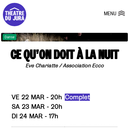
Presse
Fiches et plans techniques
Salles
MENU
Ouvrir le
Dépôts de dossiers
Danse
CE QU’ON DOIT À LA NUIT
Eve Chariatte / Association Ecco
VE 22 MAR - 20h
Complet
SA 23 MAR - 20h
DI 24 MAR - 17h