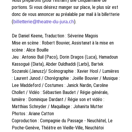
Nous préparons (pour l’instant) une cinquantaine de
portions. Si vous désirez manger sur place, le plus sûr est
donc de vous annoncer au préalable par mail à la billetterie
(
billetterie@theatre-du-jura.ch
).
De Daniel Keene, Traduction : Séverine Magois
Mise en scène : Robert Bouvier, Assistanat à la mise en
scène : Alice Bouille
Jeu : Antonio Buil (Paco), Dorin Dragos (Luca), Hamadoun
Kassogué (Diata), Abder Ouldhaddi (Larbi), Bartek
Sozanski (Janusz)/ Scénographie : Xavier Hool / Lumières
: Laurent Junod / Chorégraphie : Joëlle Bouvier / Musique :
Lee Maddeford / Costumes : Janick Nardin, Caroline
Chollet / Vidéo : Sébastien Baudet / Régie générale,
lumière : Dominique Dardant / Régie son et vidéo :
Matthias Schnyder / Maquillage : Johanita Mutter
Photos : Ariane Catton
Coproduction : Compagnie du Passage - Neuchâtel, Le
Poche-Genève, Théâtre en Vieille-Ville, Neuchàtoi