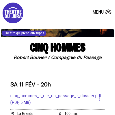
Presse
Fiches et plans techniques
Salles
MENU
Ouvrir l
Dépôts de dossiers
Théâtre qui prend aux tripes
CINQ HOMMES
Robert Bouvier / Compagnie du Passage
SA 11 FÉV - 20h
cinq_hommes_-_cie_du_passage_-_dossier.pdf
(PDF, 5 MB)
La Grande
100 min.