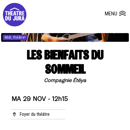
Presse
Fiches et plans techniques
Salles
MENU
Ouvrir le
Dépôts de dossiers
Midi, théâtre!
LES BIENFAITS DU
SOMMEIL
Compagnie Étéya
MA 29 NOV - 12h15
Foyer du théâtre