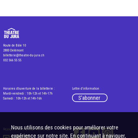
Route de Bâle 10
2800 Delémont
billetterie@theatre-du-jura.ch
032 566 55 55
Horaires d’ouverture de la billetterie :
Lettre d’information
Mardi-vendredi : 10h-12h et 14h-17h
S'abonner
Samedi : 10h-12h et 14h-16h
Nous utilisons des cookies pour améliorer votre
Rejoignez notre groupe WhatsApp
expérience sur notre site. En continuant à naviguer,