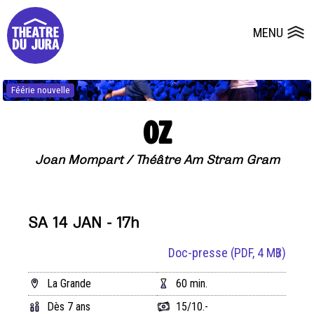
Presse
Fiches et plans techniques
Salles
MENU
Ouvrir le
Dépôts de dossiers
Féérie nouvelle
OZ
Joan Mompart / Théâtre Am Stram Gram
SA 14 JAN - 17h
Doc-presse
(PDF, 4 MB)
La Grande
60 min.
Dès 7 ans
15/10.-