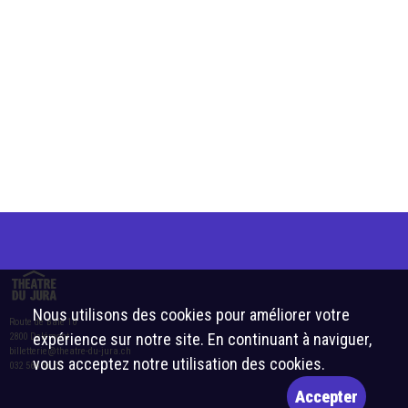
Nous utilisons des cookies pour améliorer votre
Route de Bâle 10
expérience sur notre site. En continuant à naviguer,
2800 Delémont
billetterie@theatre-du-jura.ch
vous acceptez notre utilisation des cookies.
032 566 55 55
Accepter