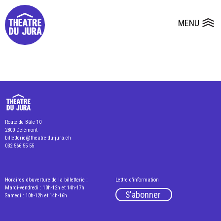
Presse
Fiches et plans techniques
Salles
MENU
Ouvrir le
Dépôts de dossiers
Route de Bâle 10
2800 Delémont
billetterie@theatre-du-jura.ch
032 566 55 55
Horaires d’ouverture de la billetterie :
Lettre d’information
Mardi-vendredi : 10h-12h et 14h-17h
S'abonner
Samedi : 10h-12h et 14h-16h