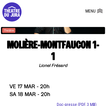
Presse
Fiches et plans techniques
Salles
MENU
Ouvrir le
Dépôts de dossiers
Théâtre
MOLIÈRE-MONTFAUCON 1-
1
Lionel Frésard
VE 17 MAR - 20h
SA 18 MAR - 20h
Doc-presse
(PDF, 3 MB)