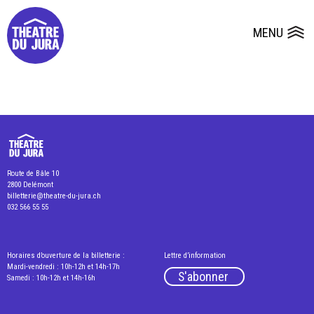
Presse
Fiches et plans techniques
Salles
MENU
Ouvrir le
Dépôts de dossiers
Route de Bâle 10
2800 Delémont
billetterie@theatre-du-jura.ch
032 566 55 55
Horaires d’ouverture de la billetterie :
Lettre d’information
Mardi-vendredi : 10h-12h et 14h-17h
S'abonner
Samedi : 10h-12h et 14h-16h