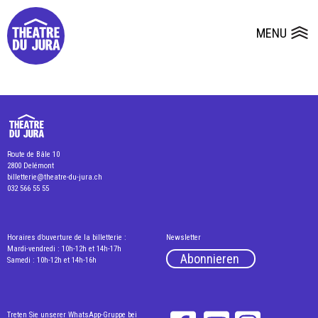
Presse
Technik
Salles
Dépôts de dossiers
MENU
Ouvrir le
Route de Bâle 10
2800 Delémont
billetterie@theatre-du-jura.ch
032 566 55 55
Horaires d’ouverture de la billetterie :
Newsletter
Mardi-vendredi : 10h-12h et 14h-17h
Abonnieren
Samedi : 10h-12h et 14h-16h
Treten Sie unserer WhatsApp-Gruppe bei