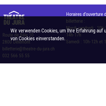
Horaires d’ouverture d
billetterie :
Mardi-vendredi : 10h-
Wir verwenden Cookies, um Ihre Erfahrung auf u
14h-17h
Route de Bâle 10
von Cookies einverstanden.
Samedi : 10h-12h et 
2800 Delémont
billetterie@theatre-du-jura.ch
032 566 55 55