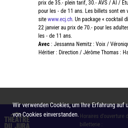
prix de 35.- plein tarif, 30.- AVS / AI / É
pour les - de 11 ans. Les billets sont en v
site
www.ecj.ch
. Un package « cocktail d
22 janvier au prix de 70.- pour les adulte
les - de 11 ans.
Avec
: Jessanna Nemitz : Voix / Véronique
Héritier : Direction / Jérôme Thomas : H
Wir verwenden Cookies, um Ihre Erfahrung auf u
von Cookies einverstanden.
Horaires d’ouverture d
billetterie :