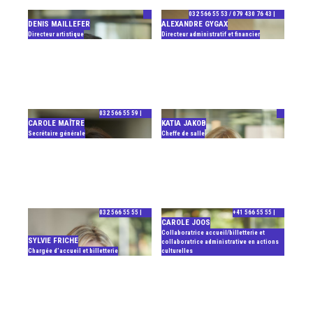
032 566 55 53 / 079 430 76 43 |
DENIS MAILLEFER
ALEXANDRE GYGAX
Directeur artistique
Directeur administratif et financier
032 566 55 59 |
CAROLE MAÎTRE
KATIA JAKOB
Secrétaire générale
Cheffe de salle
032 566 55 55 |
+41 566 55 55 |
CAROLE JOOS
Collaboratrice accueil/billetterie et
SYLVIE FRICHE
collaboratrice administrative en actions
Chargée d’accueil et billetterie
culturelles