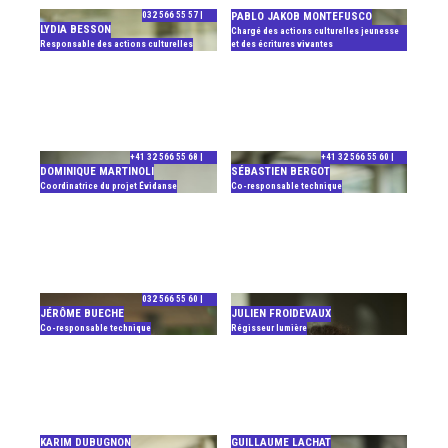
032 566 55 57 |
PABLO JAKOB MONTEFUSCO
LYDIA BESSON
Chargé des actions culturelles jeunesse
Responsable des actions culturelles
et des écritures vivantes
+41 32 566 55 68 |
+41 32 566 55 60 |
DOMINIQUE MARTINOLI
SÉBASTIEN BERGOT
Coordinatrice du projet Évidanse
Co-responsable technique
032 566 55 60 |
JÉRÔME BUECHE
JULIEN FROIDEVAUX
Co-responsable technique
Régisseur lumière
KARIM DUBUGNON
GUILLAUME LACHAT