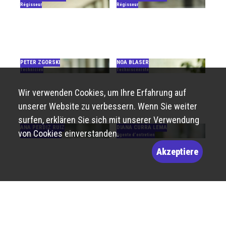
Régisseur
Régisseur
PETER ZGORSKI
NOA BLASER
Technicien
Techniscéniste
Wir verwenden Cookies, um Ihre Erfahrung auf
unserer Website zu verbessern. Wenn Sie weiter
surfen, erklären Sie sich mit unserer Verwendung
ANA PERDIZ RUIZ
DIANA CURRA LEMA
von Cookies einverstanden.
Chargée d’entretien
Agente d’entretien
Akzeptiere