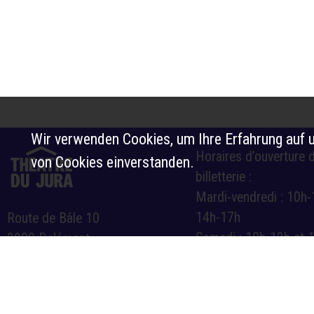
Wir verwenden Cookies, um Ihre Erfahrung auf u
Horaires d’ouverture d
von Cookies einverstanden.
billetterie :
Mardi-vendredi : 10h-
14h-17h
Route de Bâle 10
Samedi : 10h-12h et 
2800 Delémont
billetterie@theatre-du-jura.ch
032 566 55 55