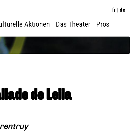
fr
|
de
ulturelle Aktionen
Das Theater
Pros
llade de Leila
rrentruy