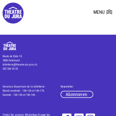
Presse
Technik
Salles
Dépôts de dossiers
MENU
Ouvrir le
Route de Bâle 10
2800 Delémont
billetterie@theatre-du-jura.ch
032 566 55 55
Horaires d’ouverture de la billetterie :
Newsletter
Mardi-vendredi : 10h-12h et 14h-17h
Abonnieren
Samedi : 10h-12h et 14h-16h
Treten Sie unserer WhatsApp-Gruppe bei