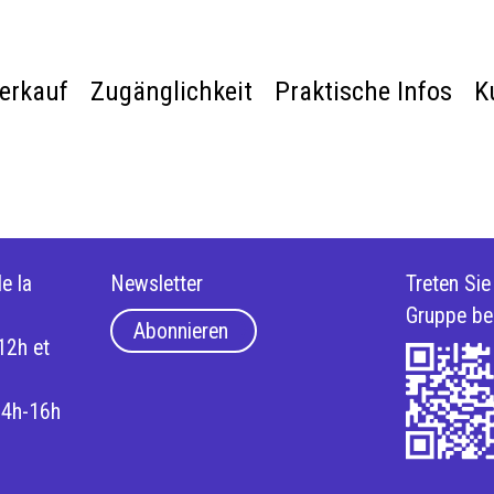
verkauf
Zugänglichkeit
Praktische Infos
K
e la
Newsletter
Treten Si
Gruppe be
Abonnieren
12h et
14h-16h