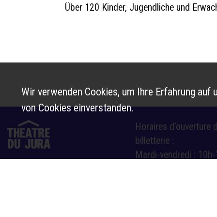
Über 120 Kinder, Jugendliche und Erwac
Wir verwenden Cookies, um Ihre Erfahrung auf u
von Cookies einverstanden.
Horaires d’ouverture d
billetterie :
Mardi-vendredi : 10h-
14h-17h
Route de Bâle 10
Samedi : 10h-12h et 
2800 Delémont
billetterie@theatre-du-jura.ch
032 566 55 55