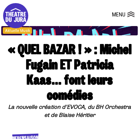
Presse
Technik
Salles
Dépôts de dossiers
MENU
Ouvrir le
Aktuelle Musik
« QUEL BAZAR ! » : Michel
Fugain ET Patricia
Kaas… font leurs
comédies
La nouvelle création d’EVOCA, du BH Orchestra
et de Blaise Héritier
NEBENSAISON