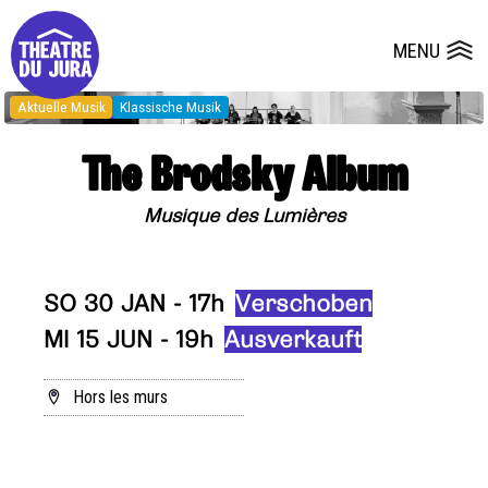
Presse
Technik
Salles
Dépôts de dossiers
MENU
Ouvrir le
Aktuelle Musik
Klassische Musik
The Brodsky Album
Musique des Lumières
SO 30 JAN - 17h
Verschoben
MI 15 JUN - 19h
Ausverkauft
Hors les murs