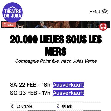
Presse
Technik
Salles
Dépôts de dossiers
MENU
Ouvrir le
Theater
20.000 LIEUES SOUS LES
MERS
Compagnie Point fixe, nach Jules Verne
SA 22 FEB - 18h
Ausverkauft
SO 23 FEB - 17h
Ausverkauft
La Grande
80 min.