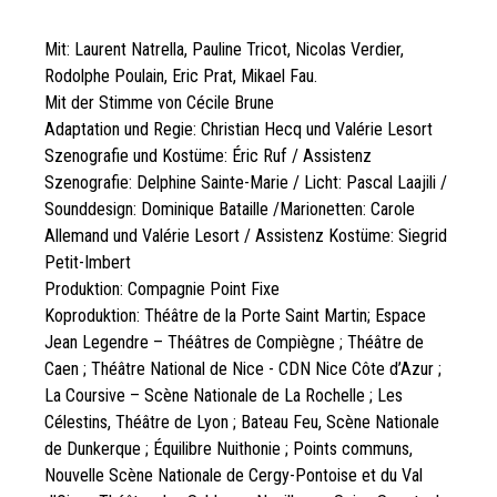
Mit: Laurent Natrella, Pauline Tricot, Nicolas Verdier,
Rodolphe Poulain, Eric Prat, Mikael Fau.
Mit der Stimme von Cécile Brune
Adaptation und Regie: Christian Hecq und Valérie Lesort
Szenografie und Kostüme: Éric Ruf / Assistenz
Szenografie: Delphine Sainte-Marie / Licht: Pascal Laajili /
Sounddesign: Dominique Bataille /Marionetten: Carole
Allemand und Valérie Lesort / Assistenz Kostüme: Siegrid
Petit-Imbert
Produktion: Compagnie Point Fixe
Koproduktion: Théâtre de la Porte Saint Martin; Espace
Jean Legendre – Théâtres de Compiègne ; Théâtre de
Caen ; Théâtre National de Nice - CDN Nice Côte d’Azur ;
La Coursive – Scène Nationale de La Rochelle ; Les
Célestins, Théâtre de Lyon ; Bateau Feu, Scène Nationale
de Dunkerque ; Équilibre Nuithonie ; Points communs,
Nouvelle Scène Nationale de Cergy-Pontoise et du Val