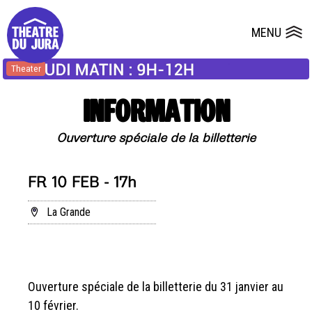
Presse
Technik
Salles
Dépôts de dossiers
MENU
Ouvrir le
Theater
INFORMATION
Ouverture spéciale de la billetterie
FR 10 FEB - 17h
La Grande
Ouverture spéciale de la billetterie du 31 janvier au
10 février.