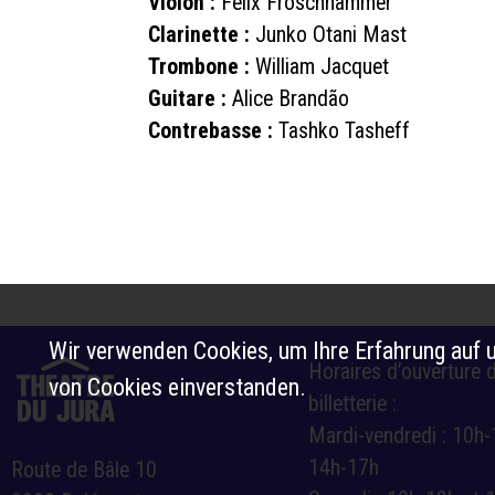
Violon :
Felix Froschhammer
Clarinette :
Junko Otani Mast
Trombone :
William Jacquet
Guitare :
Alice Brandão
Contrebasse :
Tashko Tasheff
Wir verwenden Cookies, um Ihre Erfahrung auf u
Horaires d’ouverture d
von Cookies einverstanden.
billetterie :
Mardi-vendredi : 10h-
14h-17h
Route de Bâle 10