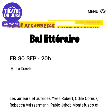
Presse
Technik
Salles
Dépôts de dossiers
MENU
Ouvrir le
Animation
Bal littéraire
FR 30 SEP - 20h
La Grande
Les auteurs et autrices Yves Robert, Odile Cornuz,
Rebecca Vaissermann, Pablo Jakob Montefusco et