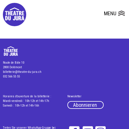
Presse
Technik
Salles
Dépôts de dossiers
MENU
Ouvrir le
Route de Bâle 10
2800 Delémont
billetterie@theatre-du-jura.ch
032 566 55 55
Horaires d’ouverture de la billetterie :
Newsletter
Mardi-vendredi : 10h-12h et 14h-17h
Abonnieren
Samedi : 10h-12h et 14h-16h
Treten Sie unserer WhatsApp-Gruppe bei