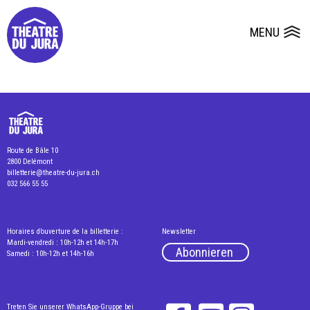
Presse
Technik
Salles
Dépôts de dossiers
MENU
Ouvrir le
Route de Bâle 10
2800 Delémont
billetterie@theatre-du-jura.ch
032 566 55 55
Horaires d’ouverture de la billetterie :
Newsletter
Mardi-vendredi : 10h-12h et 14h-17h
Abonnieren
Samedi : 10h-12h et 14h-16h
Treten Sie unserer WhatsApp-Gruppe bei