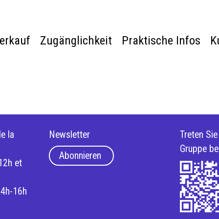
verkauf
Zugänglichkeit
Praktische Infos
K
e la
Newsletter
Treten Si
Gruppe be
Abonnieren
12h et
14h-16h