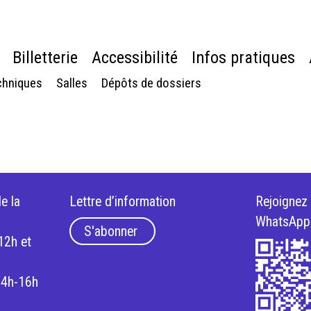
Billetterie
Accessibilité
Infos pratiques
chniques
Salles
Dépôts de dossiers
e la
Lettre d’information
Rejoignez
WhatsApp
S'abonner
12h et
14h-16h