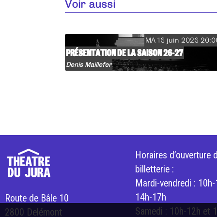
Voir aussi
MA 16 juin 2026 20:0
PRÉSENTATION DE LA SAISON 26-27
Denis Maillefer
Horaires d’ouverture d
billetterie :
Mardi-vendredi : 10h-
14h-17h
Route de Bâle 10
Samedi : 10h-12h et 
2800 Delémont