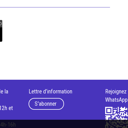
0
e la
Lettre d’information
Rejoignez
WhatsApp
S'abonner
12h et
14h-16h