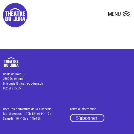
Presse
Fiches et plans techniques
Salles
MENU
Ouvrir le
Dépôts de dossiers
Route de Bâle 10
2800 Delémont
billetterie@theatre-du-jura.ch
032 566 55 55
Horaires d’ouverture de la billetterie :
Lettre d’information
Mardi-vendredi : 10h-12h et 14h-17h
S'abonner
Samedi : 10h-12h et 14h-16h