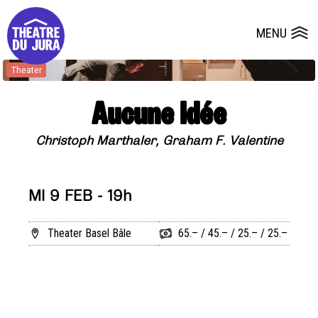
Presse
Technik
Salles
Dépôts de dossiers
MENU
Ouvrir le
Theater
Aucune Idée
Christoph Marthaler, Graham F. Valentine
MI 9 FEB - 19h
Theater Basel Bâle
65.– / 45.– / 25.– / 25.–