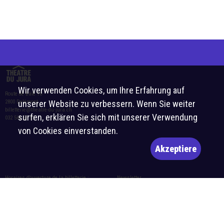
Wir verwenden Cookies, um Ihre Erfahrung auf
Route de Bâle 10
2800 Delémont
unserer Website zu verbessern. Wenn Sie weiter
billetterie@theatre-du-jura.ch
surfen, erklären Sie sich mit unserer Verwendung
032 566 55 55
von Cookies einverstanden.
Akzeptiere
Horaires d’ouverture de la billetterie :
Newsletter
Mardi-vendredi : 10h-12h et 14h-17h
Abonnieren
Samedi : 10h-12h et 14h-16h