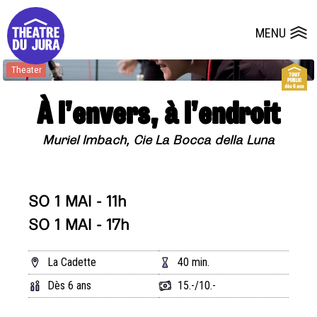
Presse
Technik
Salles
Dépôts de dossiers
MENU
Ouvrir le
Theater
À l’envers, à l’endroit
Muriel Imbach, Cie La Bocca della Luna
SO 1 MAI - 11h
SO 1 MAI - 17h
La Cadette
40 min.
Dès 6 ans
15.-/10.-