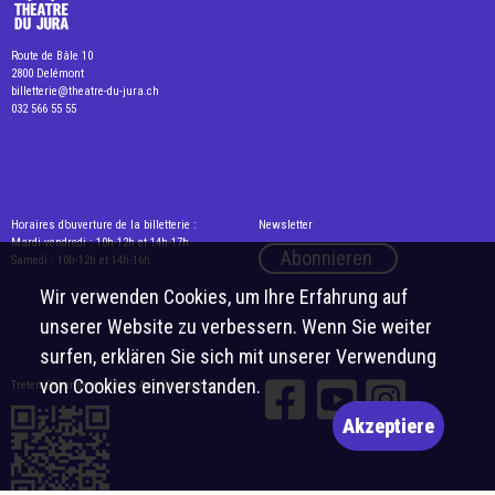
Route de Bâle 10
2800 Delémont
billetterie@theatre-du-jura.ch
032 566 55 55
Horaires d’ouverture de la billetterie :
Newsletter
Mardi-vendredi : 10h-12h et 14h-17h
Abonnieren
Samedi : 10h-12h et 14h-16h
Wir verwenden Cookies, um Ihre Erfahrung auf
unserer Website zu verbessern. Wenn Sie weiter
surfen, erklären Sie sich mit unserer Verwendung
von Cookies einverstanden.
Treten Sie unserer WhatsApp-Gruppe bei
Akzeptiere