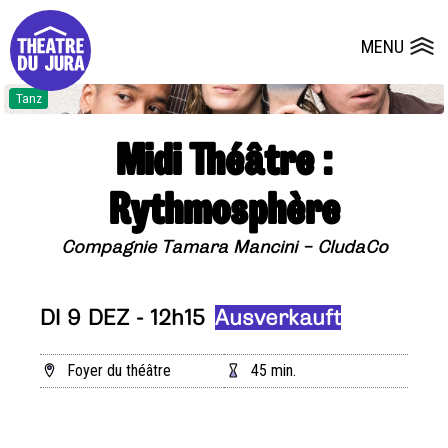
Presse
Technik
Salles
Dépôts de dossiers
MENU
Ouvrir le
Tanz
Midi Théâtre :
Rythmosphère
Compagnie Tamara Mancini – CludaCo
DI 9 DEZ - 12h15
Ausverkauft
Foyer du théâtre
45 min.